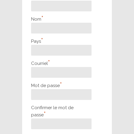
*
Nom
*
Pays
*
Courriel
*
Mot de passe
Confirmer le mot de
*
passe