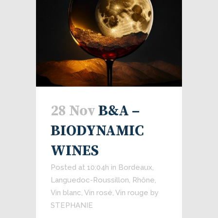
28 Nov
B&A –
BIODYNAMIC
WINES
Posted at 10:04h
in
Bordeaux
,
Languedoc-Roussillon
,
Rhône
,
Vin blanc
,
Vin rosé
,
Vin rouge
by
STEPHANIE